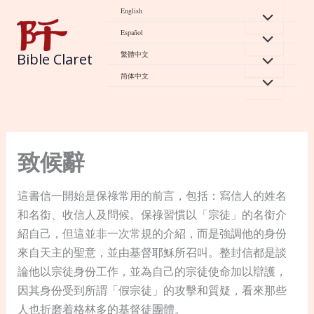
Skip
English
to
Español
content
繁體中文
Bible Claret
简体中文
致候辭
這書信一開始是保祿常用的前言，包括：寫信人的姓名
和名銜、收信人及問候。保祿習慣以「宗徒」的名銜介
紹自己，但這並非一次常規的介紹，而是強調他的身份
來自天主的聖意，並由基督耶穌所召叫。整封信都是談
論他以宗徒身份工作，並為自己的宗徒使命加以辯護，
因其身份受到所謂「假宗徒」的攻擊和質疑，看來那些
人也折磨着格林多的基督徒團體。