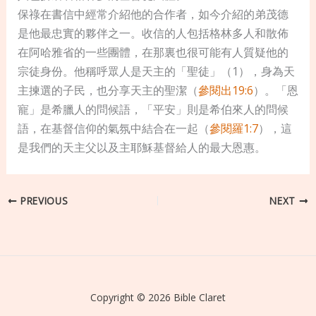
保祿在書信中經常介紹他的合作者，如今介紹的弟茂德
是他最忠實的夥伴之一。收信的人包括格林多人和散佈
在阿哈雅省的一些團體，在那裏也很可能有人質疑他的
宗徒身份。他稱呼眾人是天主的「聖徒」（1），身為天
主揀選的子民，也分享天主的聖潔（
參閱出19:6
）。「恩
寵」是希臘人的問候語，「平安」則是希伯來人的問候
語，在基督信仰的氣氛中結合在一起（
參閱羅1:7
），這
是我們的天主父以及主耶穌基督給人的最大恩惠。
PREVIOUS
NEXT
Copyright © 2026 Bible Claret