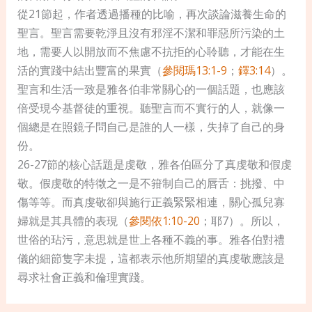
從21節起，作者透過播種的比喻，再次談論滋養生命的
聖言。聖言需要乾淨且沒有邪淫不潔和罪惡所污染的土
地，需要人以開放而不焦慮不抗拒的心聆聽，才能在生
活的實踐中結出豐富的果實（
參閱瑪13:1-9
；
鐸3:14
）。
聖言和生活一致是雅各伯非常關心的一個話題，也應該
倍受現今基督徒的重視。聽聖言而不實行的人，就像一
個總是在照鏡子問自己是誰的人一樣，失掉了自己的身
份。
26-27節的核心話題是虔敬，雅各伯區分了真虔敬和假虔
敬。假虔敬的特徵之一是不箝制自己的唇舌：挑撥、中
傷等等。而真虔敬卻與施行正義緊緊相連，關心孤兒寡
婦就是其具體的表現（
參閱依1:10-20
；耶7）。所以，
世俗的玷污，意思就是世上各種不義的事。雅各伯對禮
儀的細節隻字未提，這都表示他所期望的真虔敬應該是
尋求社會正義和倫理實踐。