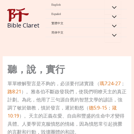
Skip
English
to
Español
content
繁體中文
Bible Claret
简体中文
聽，說，實行
單單瞭解聖言是不夠的，必須要付諸實踐 （
瑪7:24-27
；
路8:21
）。雅各伯不斷啟發我們，使我們明瞭天主的真正
計劃。為此，他用了三句源自舊約智慧文學的諺語，強
調了敏於聽教，慎於發言，遲於動怒（
德5:9-15
；
箴
10:19
）。天主的正義在愛、自由和豐盛的生命中才變得
具體。人要學習克服憤怒的情緒，因為憤怒常引起挑釁
的言辭和行動，毀壞團體的和諧。