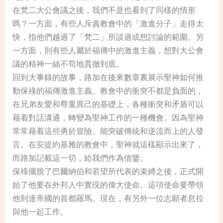
在梵二大公會議之後，我們不是也看到了同樣的情形
嗎？一方面，有些人斥責教會中的「激進分子」走得太
快，指他們越過了「梵二」所談過或想討論的範圍。另
一方面，則有些人屬於福傳中的激進主義，想對大公會
議的精神一絲不苟地貫徹到底。
回到大事錄的故事，路加在後來數章裏展示聖神如何推
動保祿的福傳激進主義。教會中的衝突不都是負面的，
在兄弟友愛和尊重異己的基礎上，各種衝突和矛盾可以
藉着對話溝通，轉變為聖神工作的一種機會。因為聖神
常常藉着這些勇於冒險、能突破傳統和逆流而上的人發
言。在安提約基雅的教會中，聖神就這樣顯示出來了，
而路加記載這一切，給我們作為借鑒。
保祿擺脫了巴爾納伯和若望所代表的束縛之後，正式開
始了他要在外邦人中實現的偉大使命。這項使命要帶領
他到達帝國的首都羅馬。現在，有另外一位志願者息拉
與他一起工作。