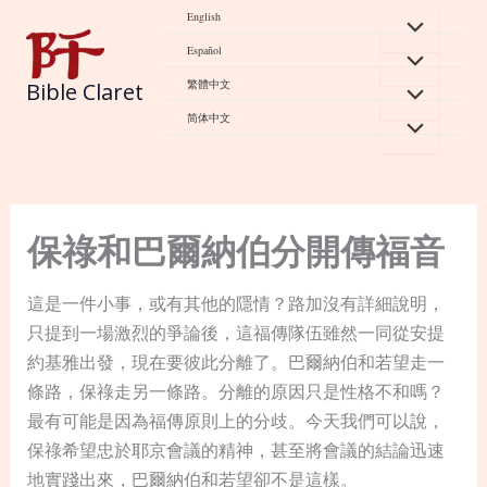
Skip
English
to
Español
content
繁體中文
Bible Claret
简体中文
保祿和巴爾納伯分開傳福音
這是一件小事，或有其他的隱情？路加沒有詳細說明，
只提到一場激烈的爭論後，這福傳隊伍雖然一同從安提
約基雅出發，現在要彼此分離了。巴爾納伯和若望走一
條路，保祿走另一條路。分離的原因只是性格不和嗎？
最有可能是因為福傳原則上的分歧。今天我們可以說，
保祿希望忠於耶京會議的精神，甚至將會議的結論迅速
地實踐出來，巴爾納伯和若望卻不是這樣。