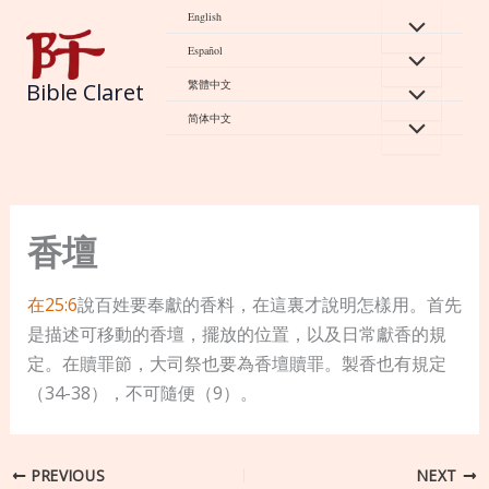
Skip
English
to
Español
content
繁體中文
Bible Claret
简体中文
香壇
在25:6
說百姓要奉獻的香料，在這裏才說明怎樣用。首先
是描述可移動的香壇，擺放的位置，以及日常獻香的規
定。在贖罪節，大司祭也要為香壇贖罪。製香也有規定
（34-38），不可隨便（9）。
PREVIOUS
NEXT