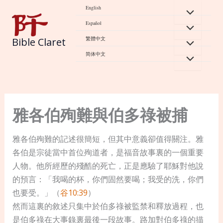
Skip
English
to
Español
content
繁體中文
Bible Claret
简体中文
雅各伯殉難與伯多祿被捕
雅各伯殉難的記述很簡短，但其中意義卻值得關注。雅
各伯是宗徒當中首位殉道者，是福音故事裏的一個重要
人物。他所經歷的殘酷的死亡，正是應驗了耶穌對他說
的預言：「我喝的杯，你們固然要喝；我受的洗，你們
也要受。」（
谷10:39
）
然而這裏的敘述只集中於伯多祿被監禁和釋放過程，也
是伯多祿在大事錄裏最後一段故事。路加對伯多祿的描