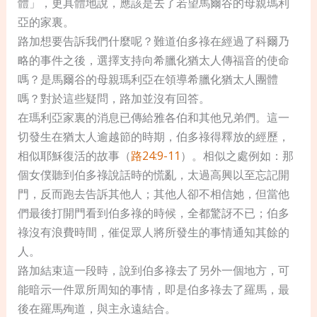
體」，更具體地說，應該是去了若望馬爾谷的母親瑪利
亞的家裏。
路加想要告訴我們什麼呢？難道伯多祿在經過了科爾乃
略的事件之後，選擇支持向希臘化猶太人傳福音的使命
嗎？是馬爾谷的母親瑪利亞在領導希臘化猶太人團體
嗎？對於這些疑問，路加並沒有回答。
在瑪利亞家裏的消息已傳給雅各伯和其他兄弟們。這一
切發生在猶太人逾越節的時期，伯多祿得釋放的經歷，
相似耶穌復活的故事（
路24:9-11
）。相似之處例如：那
個女僕聽到伯多祿說話時的慌亂，太過高興以至忘記開
門，反而跑去告訴其他人；其他人卻不相信她，但當他
們最後打開門看到伯多祿的時候，全都驚訝不已；伯多
祿沒有浪費時間，催促眾人將所發生的事情通知其餘的
人。
路加結束這一段時，說到伯多祿去了另外一個地方，可
能暗示一件眾所周知的事情，即是伯多祿去了羅馬，最
後在羅馬殉道，與主永遠結合。