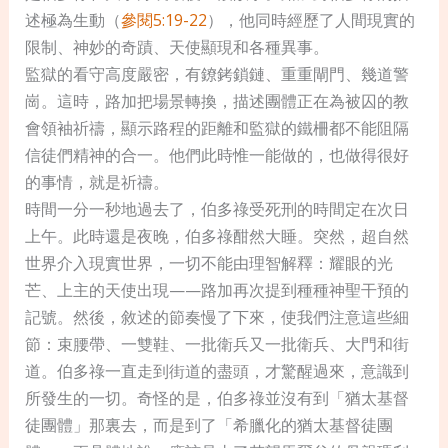
述極為生動（
參閱5:19-22
），他同時經歷了人間現實的
限制、神妙的奇蹟、天使顯現和各種異事。
監獄的看守高度嚴密，有鐐銬鎖鏈、重重閘門、幾道警
崗。這時，路加把場景轉換，描述團體正在為被囚的教
會領袖祈禱，顯示路程的距離和監獄的鐵柵都不能阻隔
信徒們精神的合一。他們此時惟一能做的，也做得很好
的事情，就是祈禱。
時間一分一秒地過去了，伯多祿受死刑的時間定在次日
上午。此時還是夜晚，伯多祿酣然大睡。突然，超自然
世界介入現實世界，一切不能由理智解釋：耀眼的光
芒、上主的天使出現——路加再次提到種種神聖干預的
記號。然後，敘述的節奏慢了下來，使我們注意這些細
節：束腰帶、一雙鞋、一批衛兵又一批衛兵、大門和街
道。伯多祿一直走到街道的盡頭，才驚醒過來，意識到
所發生的一切。奇怪的是，伯多祿並沒有到「猶太基督
徒團體」那裏去，而是到了「希臘化的猶太基督徒團