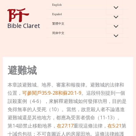
Skip
English
to
Español
content
繁體中文
Bible Claret
简体中文
避難城
本章談避難城、地界、審案和報復律。避難城的法律和
位置，
可參閱戶35:9-28
和蘇20:1-9
。這段特別提到一個
誤殺案例（4-6），來解釋避難城如何發揮功用，目的是
免得無辜的人受死（10）。當然，故意殺人者不論逃進
避難城還是其他地方，都應為受害者償命（11-13）。
第14節禁止移動地界，
在27:17
重現這條法律，
在5:21
第
十誡也包括：不可貪圖近人的房屋田地。這條法律維護