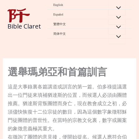
Skip
English
to
Español
content
繁體中文
Bible Claret
简体中文
選舉瑪弟亞和首篇訓言
這是大事錄裏各篇講道或訓言的第一篇。伯多祿提議選
出一位門徒來填補猶達斯的位置，而候選人必須由團體
推薦。猶達斯背叛團體而身亡，現在教會成立之初，必
須儘快恢復十二位宗徒的數目，因為這個數字象徵耶穌
門徒團體的普世性。在當時的宗教文化裏，數字或圖案
的象徵意義極其重大。
在徵詢了團體的意見後，便開始提名。候選人應符合伯