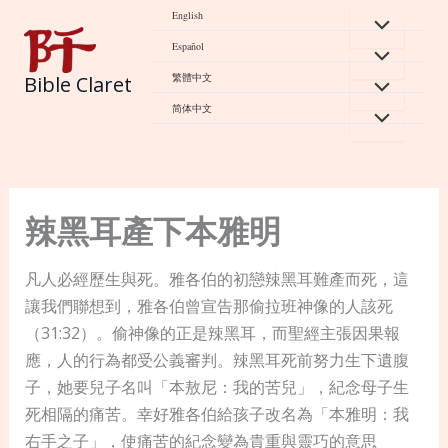
Skip
English
to
Español
content
繁體中文
Bible Claret
简体中文
辣黑耳產下本雅明
凡人必經歷生與死。雅各伯的初戀辣黑耳難產而死，這
讓我們聯想到，雅各伯曾宣告那偷拉班神像的人該死
（31:32）。偷神像的正是辣黑耳，而聖經主張因果報
應，人的行為都受公義審判。辣黑耳死前努力生下遺腹
子，她要兒子名叫「本敖尼：我的苦兒」，紀念母子生
死相隔的痛苦。幸好雅各伯給孩子改名為「本雅明：我
右手之子」，使痛苦的紀念變為貴重與靈巧的意思