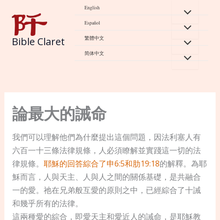
Skip
English
to
Español
content
繁體中文
Bible Claret
简体中文
論最大的誡命
我們可以理解他們為什麼提出這個問題，因法利塞人有
六百一十三條法律規條，人必須瞭解並實踐這一切的法
律規條。
耶穌的回答綜合了申6:5
和肋19:18
的解釋。為耶
穌而言，人與天主、人與人之間的關係基礎，是共融合
一的愛。祂在兄弟般互愛的原則之中，已經綜合了十誡
和幾乎所有的法律。
這兩種愛的綜合，即愛天主和愛近人的誡命，是耶穌教