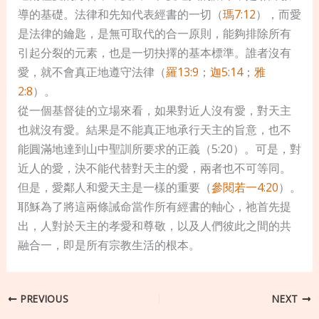
導的基礎。法律和先知代表經書的一切（
瑪7:12
），而愛
是法律的鑰匙，是無可取代的合一原則，能夠排除所有
引起分裂的元素，也是一切抉擇的基本標準。誰者沒有
愛，就不會真正地遵守法律（
羅13:9
；
迦5:14
；
雅
2:8
）。
從一個基督徒的立場來看，如果對近人沒有愛，對天主
也就沒有愛。結果是不能真正地承行天主的旨意，也不
能圓滿地達到山中聖訓所要求的正義（5:20）。可是，對
近人的愛，決不能代替對天主的愛，兩者也不可等同。
但是，愛鄰人和愛天主是一樣的重要（
參閱若一4:20
）。
耶穌為了將這兩條誡命當作所有經書的軸心，祂首先提
出，人對於天主的孝愛和尊敬，以及人們彼此之間的共
融合一，即是所有宗教生活的根本。
PREVIOUS
NEXT