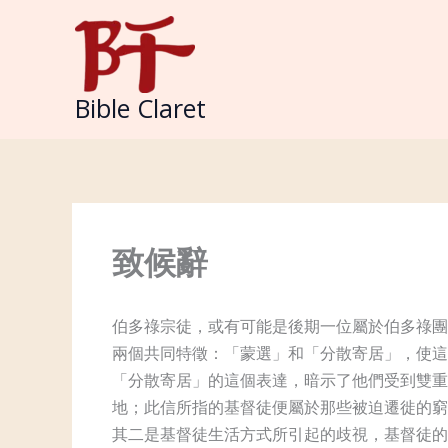
Skip
to
content
Bible Claret
致候辭
伯多祿宗徒，或有可能是後期一位屬於伯多祿團
兩個共同特徵：「蒙選」和「分散寄居」，使這
「分散寄居」的這個表達，暗示了他們受到雙重
地；此信所指的基督徒便屬於那些被迫遷徙的窮
其二是基督徒生活方式所引起的歧視，基督徒的生