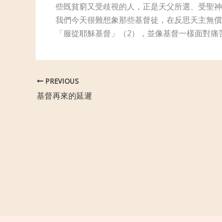
些既貧窮又受歧視的人，正是天父所選、受聖神
我們今天很難想象那些基督徒，在反思天主無償
「服從耶穌基督」（2），並像基督一樣面對痛
PREVIOUS
基督再來的延遲