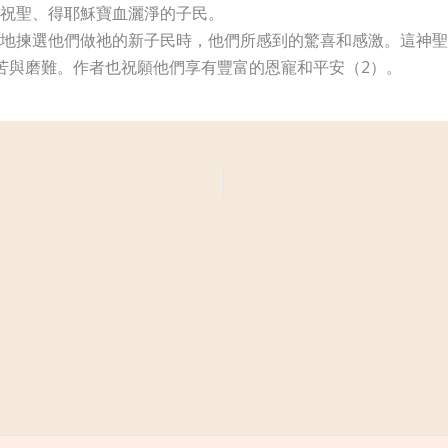
祝聖、得耶穌寶血灑淨的子民。
地揀選他們做祂的新子民時，他們所感到的驚喜和感激。這神聖
苦與磨難。作者也祝願他們享有豐富的恩寵和平安（2）。