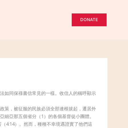
DONATE
法如同保祿書信常見的一樣。收信人的稱呼顯示
政策，被征服的民族必須全部連根拔起，遷居外
亞細亞那五個省分（1）的各個基督徒小團體。
（4:14）。然而，種種不幸境遇證實了他們這