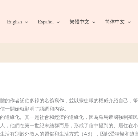
English
Español
繁體中文
简体中文
體的作者託伯多祿的名義寫作，並以宗徒職的權威介紹自己，筆
信一開始就顯明了語調和內容。
的邊緣化。其一是社會和經濟的邊緣化，因為羅馬帝國強制殖民
人，他們在第一世紀末結群而居，形成了信中提到的、居住在小
活有別於外教人的習俗和生活方式（4:3），因此受猜疑和迫害