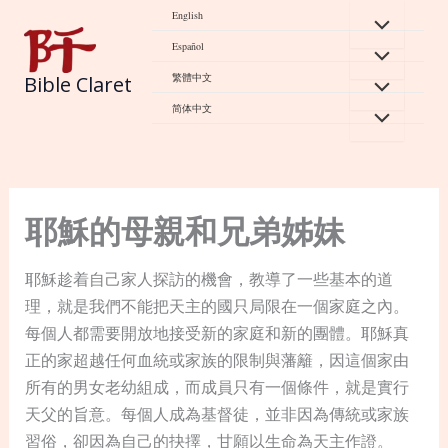
Skip
English
to
Español
content
繁體中文
Bible Claret
简体中文
耶穌的母親和兄弟姊妹
耶穌趁着自己家人探訪的機會，教導了一些基本的道
理，就是我們不能把天主的國只局限在一個家庭之內。
每個人都需要開放地接受新的家庭和新的團體。耶穌真
正的家超越任何血統或家族的限制與藩籬，因這個家由
所有的男女老幼組成，而成員只有一個條件，就是實行
天父的旨意。每個人成為基督徒，並非因為傳統或家族
習俗，卻因為自己的抉擇，甘願以生命為天主作證。