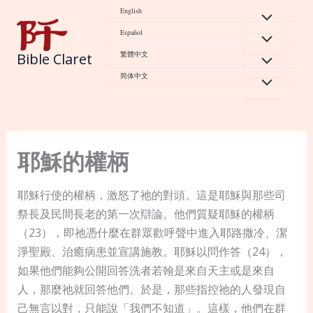
Skip
English
to
Español
content
繁體中文
Bible Claret
简体中文
耶穌的權柄
耶穌行使的權柄，激怒了祂的對頭。這是耶穌與那些司
祭長及民間長老的第一次辯論。他們質疑耶穌的權柄
（23），即祂憑什麼在群眾歡呼聲中進入耶路撒冷、潔
淨聖殿、治癒病患並宣講施教。耶穌以問作答（24），
如果他們能夠公開回答洗者若翰是來自天主或是來自
人，那麼祂就回答他們。於是，那些指控祂的人發現自
己無言以對，只能說「我們不知道」。這樣，他們在群