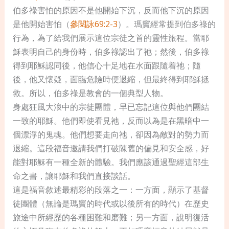
伯多祿害怕的原因不是他開始下沉，反而他下沉的原因
是他開始害怕（
參閱詠69:2-3
）。瑪竇經常提到伯多祿的
行為，為了給我們展示這位宗徒之首的靈性旅程。當耶
穌表明自己的身份時，伯多祿認出了祂；然後，伯多祿
得到耶穌認同後，他信心十足地在水面跟隨着祂；隨
後，他又懷疑，面臨危險時便退縮，但最終得到耶穌拯
救。所以，伯多祿是教會的一個典型人物。
身處狂風大浪中的宗徒團體，早已忘記這位與他們團結
一致的耶穌。他們即使看見祂，反而以為是在黑暗中一
個漂浮的鬼魂。他們想要走向祂，卻因為敵對的勢力而
退縮。這段福音邀請我們打破陳舊的偏見和安全感，好
能對耶穌有一種全新的體驗。我們應該通過聖經這部生
命之書，讓耶穌和我們直接談話。
這是福音敘述最精彩的段落之一：一方面，顯示了基督
徒團體（無論是瑪竇的時代或以後所有的時代）在歷史
旅途中所經歷的各種困難和磨難；另一方面，說明復活