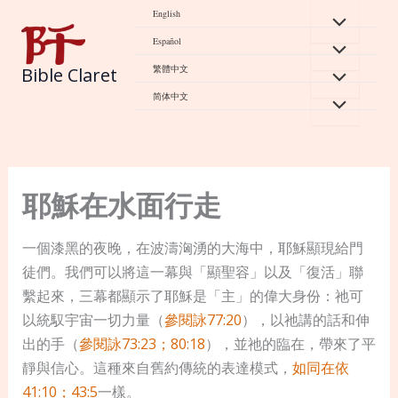
Skip
English
to
Español
content
繁體中文
Bible Claret
简体中文
耶穌在水面行走
一個漆黑的夜晚，在波濤洶湧的大海中，耶穌顯現給門
徒們。我們可以將這一幕與「顯聖容」以及「復活」聯
繫起來，三幕都顯示了耶穌是「主」的偉大身份：祂可
以統馭宇宙一切力量（
參閱詠77:20
），以祂講的話和伸
出的手（
參閱詠73:23；80:18
），並祂的臨在，帶來了平
靜與信心。這種來自舊約傳統的表達模式，
如同在依
41:10；43:5
一樣。