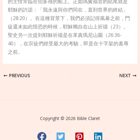
的主恆常臨在伯多祿的船上。正如瑪竇福音的結尾就是
耶穌的許諾：「我永遠與你們同在，直到世界的終結」
（28:20）。在這種背景下，我們必須記得風暴之前，門
徒還未如此惶恐的時候，耶穌獨自在山上祈禱（23）。
聖史另一次提到耶穌祈禱是在革責瑪尼山園（26:36-
40），在宗徒們經受最大的考驗，即是在十字架的羞辱
之前。
PREVIOUS
NEXT
Copyright © 2026 Bible Claret