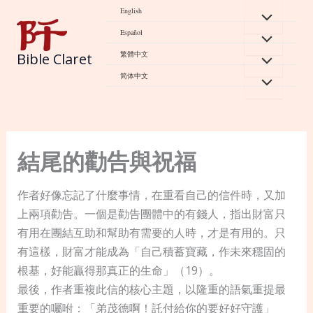
Skip
English
to
Español
content
繁體中文
Bible Claret
简体中文
結尾的勸告與祝福
作者好像忘記了什麼事情，在重看自己的信件時，又加
上兩項勸告。一個是勸告團體中的有錢人，指出財富只
有用在團結互助和幫助有需要的人時，才是有用的。只
有這樣，財富才能成為「自己積蓄寶藏，作未來穩固的
根基，好能贏得那真正的生命」（19）。
最後，作者重複此信的核心主題，以隆重的語氣重提最
重要的囑咐：「弟茂德啊！託付給你的要好好守護」