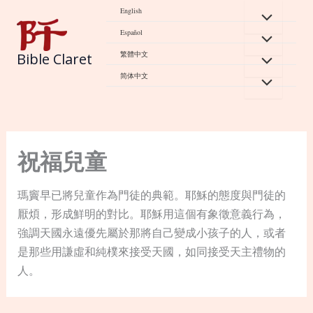
Skip
English
to
Español
content
繁體中文
Bible Claret
简体中文
祝福兒童
瑪竇早已將兒童作為門徒的典範。耶穌的態度與門徒的
厭煩，形成鮮明的對比。耶穌用這個有象徵意義行為，
強調天國永遠優先屬於那將自己變成小孩子的人，或者
是那些用謙虛和純樸來接受天國，如同接受天主禮物的
人。