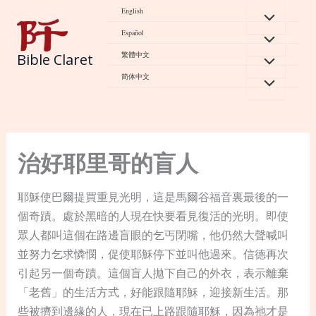
Skip
English
to
Español
content
繁體中文
Bible Claret
简体中文
治好耶里哥的盲人
耶穌使巴爾提買重見光明，這是馬爾谷福音裏最後的一
個奇蹟。處於黑暗的人現在快要看見復活的光明。即使
眾人都叫這個在路邊盲眼的乞丐閉嘴，他仍然大聲喊叫
並努力乞求憐憫，促使耶穌停下並叫他過來。信德再次
引起另一個奇蹟。這個盲人拋下自己的外衣，表示離棄
「老舊」的生活方式，好能跟隨耶穌，迎接新生活。那
些被擠到邊緣的人，現在已上路跟隨耶穌，因為祂才是