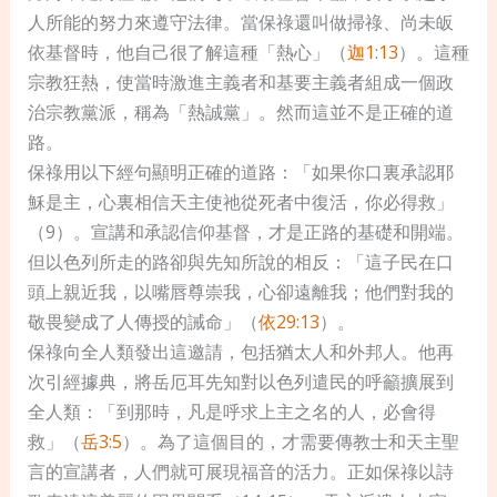
人所能的努力來遵守法律。當保祿還叫做掃祿、尚未皈
依基督時，他自己很了解這種「熱心」（
迦1:13
）。這種
宗教狂熱，使當時激進主義者和基要主義者組成一個政
治宗教黨派，稱為「熱誠黨」。然而這並不是正確的道
路。
保祿用以下經句顯明正確的道路：「如果你口裏承認耶
穌是主，心裏相信天主使祂從死者中復活，你必得救」
（9）。宣講和承認信仰基督，才是正路的基礎和開端。
但以色列所走的路卻與先知所說的相反：「這子民在口
頭上親近我，以嘴唇尊崇我，心卻遠離我；他們對我的
敬畏變成了人傳授的誡命」（
依29:13
）。
保祿向全人類發出這邀請，包括猶太人和外邦人。他再
次引經據典，將岳厄耳先知對以色列遣民的呼籲擴展到
全人類：「到那時，凡是呼求上主之名的人，必會得
救」（
岳3:5
）。為了這個目的，才需要傳教士和天主聖
言的宣講者，人們就可展現福音的活力。正如保祿以詩