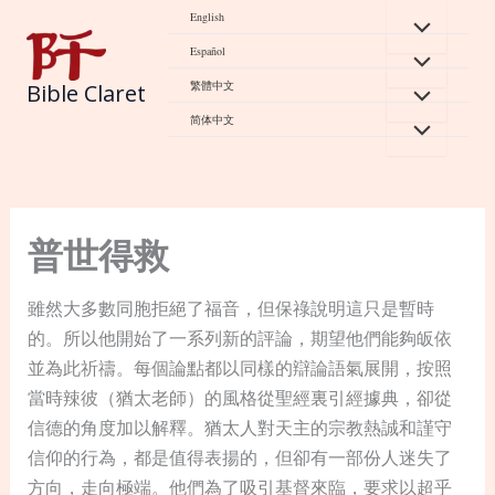
Skip
English
to
Español
content
繁體中文
Bible Claret
简体中文
普世得救
雖然大多數同胞拒絕了福音，但保祿說明這只是暫時
的。所以他開始了一系列新的評論，期望他們能夠皈依
並為此祈禱。每個論點都以同樣的辯論語氣展開，按照
當時辣彼（猶太老師）的風格從聖經裏引經據典，卻從
信德的角度加以解釋。猶太人對天主的宗教熱誠和謹守
信仰的行為，都是值得表揚的，但卻有一部份人迷失了
方向，走向極端。他們為了吸引基督來臨，要求以超乎