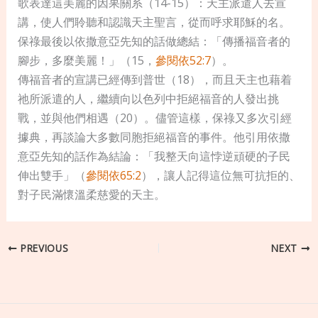
歌表達這美麗的因果關系（14-15）：天主派遣人去宣
講，使人們聆聽和認識天主聖言，從而呼求耶穌的名。
保祿最後以依撒意亞先知的話做總結：「傳播福音者的
腳步，多麼美麗！」（15，
參閱依52:7
）。
傳福音者的宣講已經傳到普世（18），而且天主也藉着
祂所派遣的人，繼續向以色列中拒絕福音的人發出挑
戰，並與他們相遇（20）。儘管這樣，保祿又多次引經
據典，再談論大多數同胞拒絕福音的事件。他引用依撒
意亞先知的話作為結論：「我整天向這悖逆頑硬的子民
伸出雙手」（
參閱依65:2
），讓人記得這位無可抗拒的、
對子民滿懷溫柔慈愛的天主。
PREVIOUS
NEXT