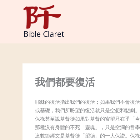
Skip
to
content
Bible Claret
我們都要復活
耶穌的復活指出我們的復活；如果我們不會復活
或基礎，我們所盼望的復活就只是空想和悲劇。
保祿甚至說基督徒如果對基督的寄望只在乎「今
那種沒有身體的不死「靈魂」，只是空洞的哲學
這數節經文是基督徒「望德」的一大保證。保祿