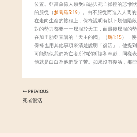
位置。亞當象徵人類受罪惡與死亡操控的悲慘狀
的服從（
參閱羅5:19
）。由不服從而進入人間的
在走向生命的旅程上，保祿說明有以下幾個階段
對的勢力都要一一屈服於天主，而最後屈服的勢
在加里肋亞宣講的「天主的國」（
瑪1:15
），便
保祿也用其他事項來清楚說明「復活」，他提到
可能類似我們為亡者所作的祈禱和奉獻，同樣表
他就是白白為他們受了苦。如果沒有復活，那些
PREVIOUS
死者復活