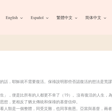
English
Español
繁體中文
简体中文
的話，耶穌就不需要復活。保祿說明那些否認復活的想法是荒謬
生」，便是比所有的人都更不幸了（19）。沒有復活的人生，
思想，更相反了猶太傳統和保祿的基督信仰。
看人類是一個整體，同受災難，也同享救恩。亞當與基督，兩者