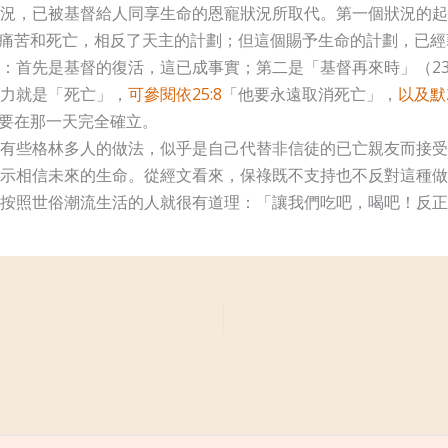
況，已被基督給人同享生命的恩寵狀況所取代。第一個狀況的起
痛苦和死亡，相反了天主的計劃；但這個賜予生命的計劃，已經
：首先是基督的復活，這已成事實；第二是「基督再來時」（2
力就是「死亡」，
可參閱依25:8
「他要永遠取消死亡」，
以及默2
要在那一天完全確立。
有些格林多人的做法，似乎是自己代替非信徒的已亡親友而接受
示相信未來的生命。從經文看來，保祿既不支持也不反對這種做
按照世俗潮流生活的人就很有道理：「讓我們吃吧，喝吧！反正