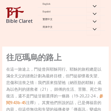
Skip
English
to
Español
content
繁體中文
Bible Claret
简体中文
往厄瑪烏的路上
在這一旅途上，門徒曾與耶穌同行。耶穌的旅程總是以
滿全天父的拯救計劃為最終目標，但門徒卻懷着失望、
悲傷和沮喪之情：我們原來指望祂（納匝肋的耶穌）成
為以色列的拯救者（21）。師傅的生活、苦難、死亡和
復活，還不是門徒甘願選擇的一條路（19-20,22-24，
參
閱9:43b-45
注釋）。其實他們所說的話，已是傳福音的
內容，但這些無信和失望的福傳者使「傳喜訊」變成向