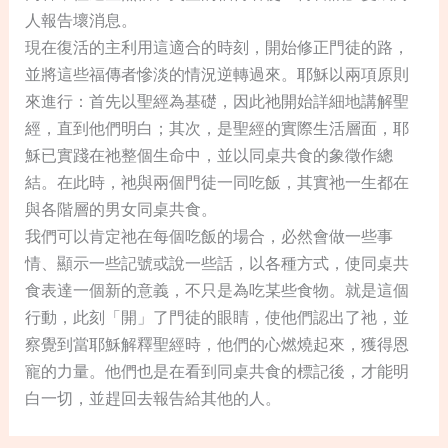
人報告壞消息。
現在復活的主利用這適合的時刻，開始修正門徒的路，
並將這些福傳者慘淡的情況逆轉過來。耶穌以兩項原則
來進行：首先以聖經為基礎，因此祂開始詳細地講解聖
經，直到他們明白；其次，是聖經的實際生活層面，耶
穌已實踐在祂整個生命中，並以同桌共食的象徵作總
結。在此時，祂與兩個門徒一同吃飯，其實祂一生都在
與各階層的男女同桌共食。
我們可以肯定祂在每個吃飯的場合，必然會做一些事
情、顯示一些記號或說一些話，以各種方式，使同桌共
食表達一個新的意義，不只是為吃某些食物。就是這個
行動，此刻「開」了門徒的眼睛，使他們認出了祂，並
察覺到當耶穌解釋聖經時，他們的心燃燒起來，獲得恩
寵的力量。他們也是在看到同桌共食的標記後，才能明
白一切，並趕回去報告給其他的人。