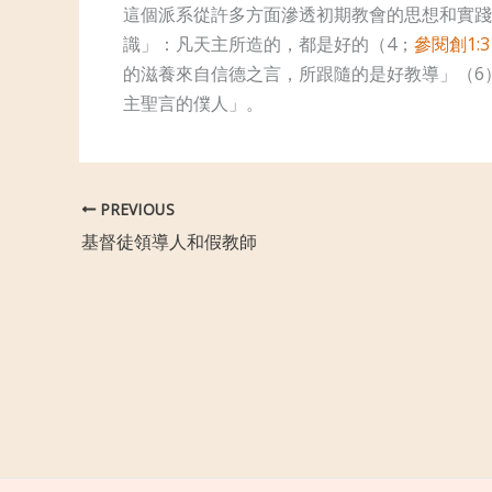
這個派系從許多方面滲透初期教會的思想和實踐
識」：凡天主所造的，都是好的（4；
參閱創1:3
的滋養來自信德之言，所跟隨的是好教導」（6
主聖言的僕人」。
PREVIOUS
基督徒領導人和假教師