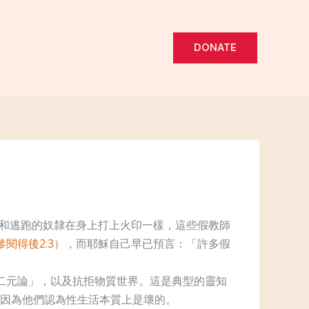
DONATE
犯和逃跑的奴隸在身上打上火印一樣，這些假教師
參閱得後2:3
），而耶穌自己早已預言：「許多假
二元論」，以及抗拒物質世界。這是典型的靈知
因為他們認為性生活本質上是壞的。