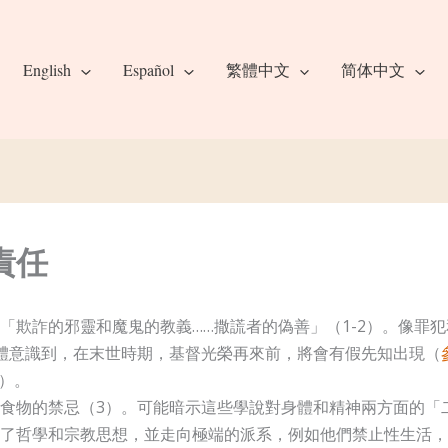
English
Español
繁體中文
简体中文
責任
「欺詐的邪靈和魔鬼的教義……撒謊者的偽善」（1-2）。像罪
體意識到，在末世時期，基督光榮再來前，將會有假先知出現（
）。
食物的禁忌（3）。可能暗示這些學說對身體和精神兩方面的「
了哲學和宗教思想，並走向極端的派系，例如他們禁止性生活，