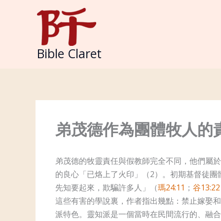
Skip
to
content
Bible Claret
弟茂德作為團體牧人的
弟茂德的牧靈責任與假教師完全不同，他們屬於
的良心「已烙上了火印」（2）。初期基督徒團
先知要起來，欺騙許多人」（
瑪24:11
；
谷13:22
這些有害的學說裏，作者指出幾點：禁止嫁娶和
派特色。靈知派是一個當時在民間流行的、融合