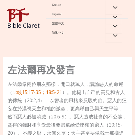
Skip
English
to
Español
content
繁體中文
Bible Claret
简体中文
左法爾再次發言
左法爾像兩位朋友那樣，開口就罵人，講論惡人的命運
（
比較15:17-35；18:5-21
）。他提出自己的高見和古人
的傳統（20:2,4），以智者的風格來反駁約伯。惡人的狂
妄在於漠視天主和祂的誡命，更高舉自己與天主平等，
然而惡人必被消滅（20:6-9）。惡人造成社會的不公義，
貪得的錢財和享受最後要歸還給受壓榨的窮人（20:15-
20）。不義之財，永無久享；天主甚至要像戰士那樣追