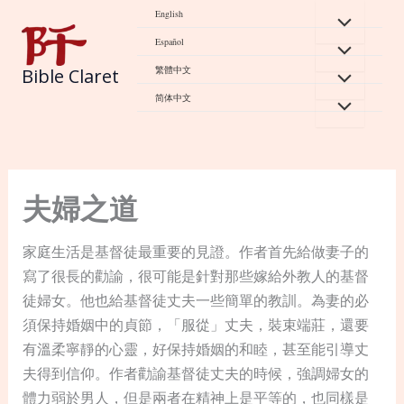
Skip
English
to
Español
content
繁體中文
Bible Claret
简体中文
夫婦之道
家庭生活是基督徒最重要的見證。作者首先給做妻子的
寫了很長的勸諭，很可能是針對那些嫁給外教人的基督
徒婦女。他也給基督徒丈夫一些簡單的教訓。為妻的必
須保持婚姻中的貞節，「服從」丈夫，裝束端莊，還要
有溫柔寧靜的心靈，好保持婚姻的和睦，甚至能引導丈
夫得到信仰。作者勸諭基督徒丈夫的時候，強調婦女的
體力弱於男人，但是兩者在精神上是平等的，也同樣是