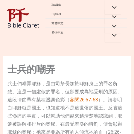
Skip
English
to
Español
content
繁體中文
Bible Claret
简体中文
士兵的嘲弄
兵士們嘲弄耶穌，是由司祭長加於耶穌身上的罪名所
致。這是一個虛假的罪名，但卻要成為祂受刑的原因。
這段情節帶有某種譏諷色彩（
參閱26:67-68
）。讀者明
白耶穌就是國王，也知道祂不是這世俗的國王。反省這
些慘痛的事實，可以幫助他們越來越清楚地認識到，耶
穌被誤解和排斥的奧秘。在最受羞辱的時刻，便會彰顯
耶穌的奧秘：祂來是要為所有的人傾流祂的血（26:26-