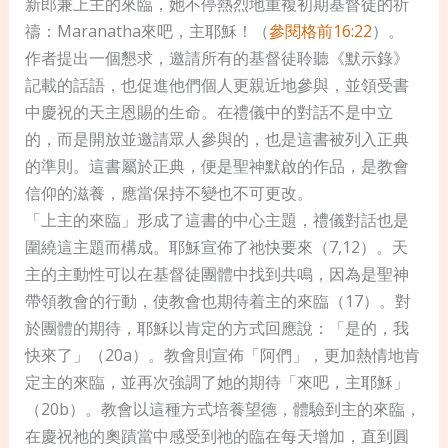
新郎兼上主的來臨，她不停熱烈地重複初期基督徒的祈
禱：Maranatha來吧，主耶穌！（
參閱格前16:22
）。
作者提出一個懇求，邀請所有的基督徒聆聽《默示錄》
記載的話語，也促進他們個人更親近地參與，並領受書
中慶祝的天主恩賜的生命。在禮儀中的對話不是中立
的，而是開放並邀請眾人參與的，也是這書被列入正典
的準則。這書屬於正典，便是聖神默啟的作品，是教會
信仰的滋養，應當保持不變也不可更改。
「上主的來臨」形成了這書的中心主題，禮儀對話也是
圍繞這主題而構成。耶穌宣佈了祂快要來（7,12）。天
主的主動性可以在基督徒團體中找到共鳴，因為是聖神
帶領教會的行動，使教會也期待着主的來臨（17）。對
於團體的期待，耶穌以肯定的方式回應說：「是的，我
快來了」（20a）。教會則宣佈「阿們」，更加熱情地肯
定主的來臨，並再次強調了她的期待「來吧，主耶穌」
（20b）。教會以這種方式培養望德，體驗到主的來臨，
在慶祝祂的奧蹟當中感受到祂的臨在每天增加，直到圓