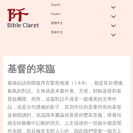
Skip
English
to
Español
content
繁體中文
Bible Claret
简体中文
基督的來臨
最後結語和開篇序言緊密相連（1:4-8），都是富於禮儀
氣氛的對話。主角就是本書作者、天使、耶穌基督和基
督徒團體。然而，這篇對話不僅是一篇優美的文學作
品，或是古代禮儀的影子，其寫作目的是要所有的基督
徒都能讀到，並認識本書論述基督的豐富意義，懷着信
德去聆聽書中記載的預言。上文描述的一切啟示都是聞
所未聞，而且極其安慰人心的，因此我們需要一個天上