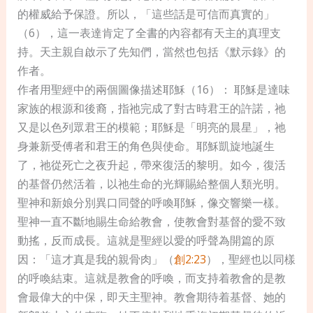
的權威給予保證。所以，「這些話是可信而真實的」
（6），這一表達肯定了全書的內容都有天主的真理支
持。天主親自啟示了先知們，當然也包括《默示錄》的
作者。
作者用聖經中的兩個圖像描述耶穌（16）： 耶穌是達味
家族的根源和後裔，指祂完成了對古時君王的許諾，祂
又是以色列眾君王的模範；耶穌是「明亮的晨星」，祂
身兼新受傅者和君王的角色與使命。耶穌凱旋地誕生
了，祂從死亡之夜升起，帶來復活的黎明。如今，復活
的基督仍然活着，以祂生命的光輝賜給整個人類光明。
聖神和新娘分別異口同聲的呼喚耶穌，像交響樂一樣。
聖神一直不斷地賜生命給教會，使教會對基督的愛不致
動搖，反而成長。這就是聖經以愛的呼聲為開篇的原
因：「這才真是我的親骨肉」（
創2:23
），聖經也以同樣
的呼喚結束。這就是教會的呼喚，而支持着教會的是教
會最偉大的中保，即天主聖神。教會期待着基督、她的