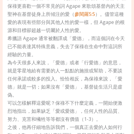
保祿更喜歡一個不常見的詞 Agape 來歌頌基督內的天主
聖神在基督徒身上所傾注的愛（
參閱羅5:5
）。儘管這種
愛的表現有些部分與其他人性的愛一樣，但 Agape 的根
源和目標卻超越一切屬於人性的愛。
希臘語 Agape 通常被翻譯成「愛德」，而這個詞在今天
已不能表達其特殊意義，失去了保祿在生命中對這詞所
經驗的力量。
為今天很多人來說，「愛德」或者「行愛德」的意思，
就是零星地給有需要的人一點點的施捨或幫助，不要談
任何承諾或較多的投入。恰恰相反，為保祿來說，「愛
德」就是一切；如果沒有「愛德」，基督徒生活只是虛
偽。
可以怎樣解釋這愛呢？保祿不下什麼定義，一開始便激
烈地指出，如果缺乏「愛或愛德」，任何人性的品質、
努力、克苦和犧牲等等都沒有價值（1-3）。
之後，他再仔細地告訴我們，一個真正去愛的人如何行