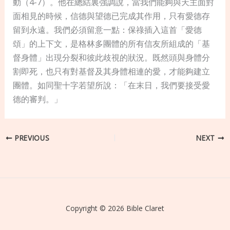
動（4-7）。他在總結裏強調說，當我們能夠與天主面對
面相見的時候，信德與望德已完成其作用，只有愛德存
留到永遠。我們必須留意一點：保祿插入這首「愛德
頌」的上下文，是格林多團體的所有信友所組成的「基
督身體」出現分裂和彼此歧視的狀況。既然頭與身體分
割即死，也只有對基督及其身體相連的愛，才能夠建立
團體。如同聖十字若望所說：「在末日，我們要接受愛
德的審判。」
PREVIOUS
NEXT
Copyright © 2026 Bible Claret