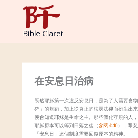
Skip
to
content
Bible Claret
在安息日治病
既然耶穌第一次違反安息日，是為了人需要食物
確」的規範，加上從真正的梅瑟法律而衍生出來
便會知道耶穌是生命之主。那些僵化守規的人，
耶穌原本可以等到日落之後（
參閱4:40
），即安
「安息日」這個制度需要回復原本的精神。