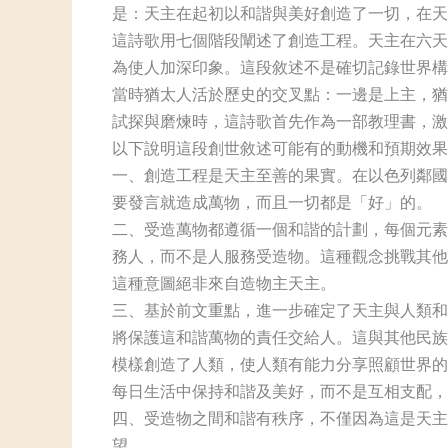
是：天主在起初以和諧與美好創造了一切，在天
這詩歌用七個階段闡述了創造工程。天主在六天
為使人加深印象。這段敘述不是確切記錄世界構
當時猶太人活於歷史的交叉點：一邊是上主，猶
試探與磨煉時，這詩歌首先作為一部教理書，激
以下說明這段創世敘述可能有的動機和預期效果
一、創造工程是天主至善的果實。在以色列鄰國
要發言就造成萬物，而且一切都是「好」的。
二、受造萬物都遵循一個和諧的計劃，每個元素
務人，而不是人服務受造物。這種觀念挑戰其他
這種意圖絕非來自造物主天主。
三、基於前文重點，進一步確定了天主與人類和
將保護這和諧萬物的責任交給人。這與其他民族
模樣創造了人類，使人類有能力分享照顧世界的
每日生活中保持和諧及美好，而不是互相支配，
四、受造物之間和諧有秩序，不僅因為這是天主
望。