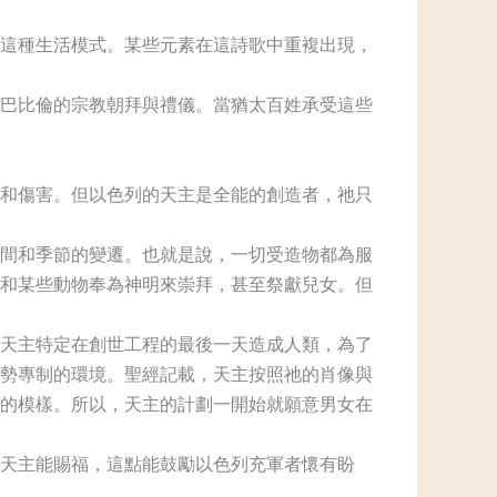
這種生活模式。某些元素在這詩歌中重複出現，
巴比倫的宗教朝拜與禮儀。當猶太百姓承受這些
和傷害。但以色列的天主是全能的創造者，祂只
間和季節的變遷。也就是說，一切受造物都為服
和某些動物奉為神明來崇拜，甚至祭獻兒女。但
天主特定在創世工程的最後一天造成人類，為了
勢專制的環境。聖經記載，天主按照祂的肖像與
的模樣。所以，天主的計劃一開始就願意男女在
天主能賜福，這點能鼓勵以色列充軍者懷有盼