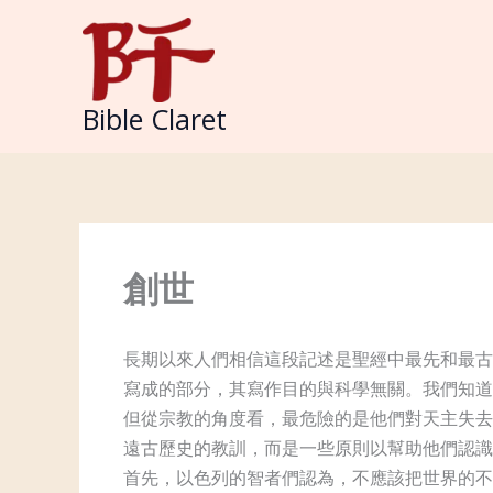
Skip
to
content
Bible Claret
創世
長期以來人們相信這段記述是聖經中最先和最古
寫成的部分，其寫作目的與科學無關。我們知道
但從宗教的角度看，最危險的是他們對天主失去
遠古歷史的教訓，而是一些原則以幫助他們認識
首先，以色列的智者們認為，不應該把世界的不