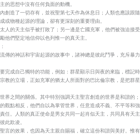
主的思想中沒有任何負面的動機。
內創造了一切存有，並祝聖第七天作為休息日；人類也應該跟隨
成或物種起源的理論，卻有更深刻的重要理由。
太人的天主似乎被打敗了；另一邊是亡國充軍，他們被強迫接受
勵他們堅定地信仰以色列惟一的真天主。
：
流傳的神話和宇宙起源的故事中，諸神總是彼此鬥爭，充斥暴力
要完成自己獨特的功能，例如：群星顯示日與夜的來臨，標記時
宗教的立場，正如充軍的猶太人所面對的巴比倫宗教，是把群星
世界之間的關係。其中特別強調天主聖言創造的世界是和諧的；
的觀點相反，他們自以為掌管世界，任意造成不義、不平等和強
責任。人類的真正使命是男女共同一起肖似天主，共同具有天主
彼此欺凌。
聖言的效果，也因為天主親自賜福，確立這份和諧與美好。惟有