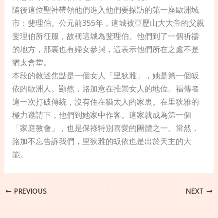
隨後這位聖神帶領他們進入他們要探訪的第一座歐洲城
市：斐理伯。公元前355年，這城被亞歷山大大帝的父親
斐理伯所征服，故稱這城為斐理伯。他們到了一個祈禱
的地方，那裏也有婦女參與，這表示他們所在之處不是
猶太會堂。
本段的敘述焦點是一個女人「里狄雅」，她是第一個皈
依的歐洲人。顯然，路加意在推崇女人的地位。福傳者
這一次打破傳統，沒有住在猶太人的家裏。在里狄雅的
極力邀請下，他們到她家中作客。這家就成為第一個
「家庭教會」，也是保祿特別喜愛的團體之一。當然，
路加不忘告訴我們，里狄雅的皈依也是出於天主的大
能。
PREVIOUS
NEXT