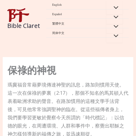
Skip
English
to
Español
content
繁體中文
Bible Claret
简体中文
保祿的神視
瑪竇福音常藉夢境傳達神聖的訊息，路加則慣用天使。
這一次在保祿的夢裏（2:17），那個不知名的馬其頓人代
表着歐洲求助的聲音。在路加慣用的這種文學手法背
後，可見他常常強調聖神的臨在。從這些福傳者身上，
我們要學習更敏於覺察今天所謂的「時代標記」：以信
德的眼光，在周遭環境、人群和事件中，察覺出耶穌之
神怎樣領導新的福傳之旅，並迅速順從。