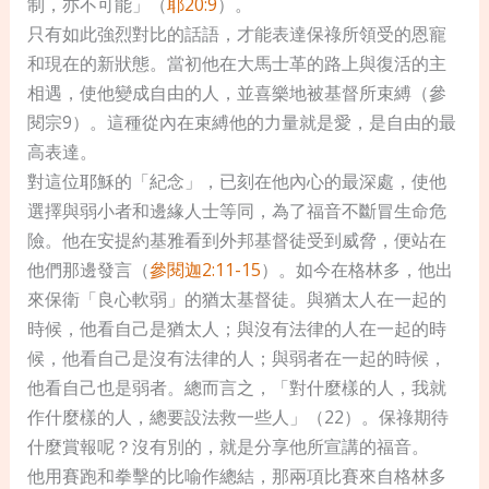
制，亦不可能」（
耶20:9
）。
只有如此強烈對比的話語，才能表達保祿所領受的恩寵
和現在的新狀態。當初他在大馬士革的路上與復活的主
相遇，使他變成自由的人，並喜樂地被基督所束縛（參
閱宗9）。這種從內在束縛他的力量就是愛，是自由的最
高表達。
對這位耶穌的「紀念」，已刻在他內心的最深處，使他
選擇與弱小者和邊緣人士等同，為了福音不斷冒生命危
險。他在安提約基雅看到外邦基督徒受到威脅，便站在
他們那邊發言（
參閱迦2:11-15
）。如今在格林多，他出
來保衛「良心軟弱」的猶太基督徒。與猶太人在一起的
時候，他看自己是猶太人；與沒有法律的人在一起的時
候，他看自己是沒有法律的人；與弱者在一起的時候，
他看自己也是弱者。總而言之，「對什麼樣的人，我就
作什麼樣的人，總要設法救一些人」（22）。保祿期待
什麼賞報呢？沒有別的，就是分享他所宣講的福音。
他用賽跑和拳擊的比喻作總結，那兩項比賽來自格林多