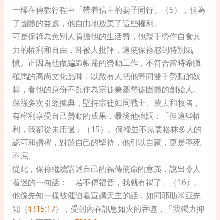
一樣在傳教行程中「帶着信主的妻子同行」（5），但為
了團體的益處，他自由地放棄了這些權利。
可是保祿為免別人負擔他的生活費，他親手勞作自食其
力的權利和自由，卻被人批評，這使保祿感到特別氣
憤。正因為他做編織帳篷的勞動工作，不符合當時希臘
羅馬的高尚文化品味，以致有人把他等同雙手勞動的奴
隸，看他的身份不配作為宗徒兼基督徒團體的創始人。
保祿多次引經據典，堅持宗徒如同戰士、農夫和牧者，
有權利享受自己勞動的成果，最後他強調：「但這些權
利，我卻從未用過」（15）。保祿並不需要格林多人的
認可和讚譽，對於自己的堅持，他引以自豪，更是寧死
不屈。
從此，保祿繼續講述自己的福傳使命的意義，說出令人
着迷的一句話：「若不傳福音，我就有禍了」（16）。
他像先知一樣被催迫着宣講天主的話，如同耶肋米亞先
知（
耶15:17
），受到內在訊息如火的吞噬，「我竭力抑