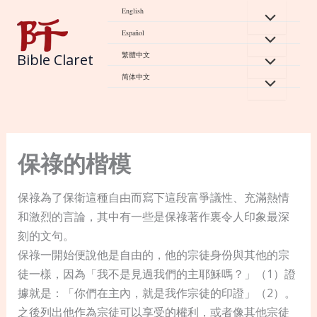
Skip
English
to
Español
content
繁體中文
Bible Claret
简体中文
保祿的楷模
保祿為了保衛這種自由而寫下這段富爭議性、充滿熱情
和激烈的言論，其中有一些是保祿著作裏令人印象最深
刻的文句。
保祿一開始便說他是自由的，他的宗徒身份與其他的宗
徒一樣，因為「我不是見過我們的主耶穌嗎？」（1）證
據就是：「你們在主內，就是我作宗徒的印證」（2）。
之後列出他作為宗徒可以享受的權利，或者像其他宗徒