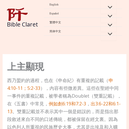
Skip
English
to
Español
content
繁體中文
Bible Claret
简体中文
上主顯現
西乃盟約的過程，也在《申命紀》有重複的記載（
申
4:10-11；5:2-33
），內容有些微差異。這些在聖經中同
一事件的重複記載，被學者稱為Doublet（雙重記載），
在《五書》中常見，
例如創6:19
和7:2-3
，
出3:6-22
和6:1-
13
。雙重記載並不表示其中一個是錯誤的，而是指出那
段敘述來自不同的口述傳統，都被保留在經文裏。因為
以色列人所重視的民族歷史大事，尤其是出埃及和入曠