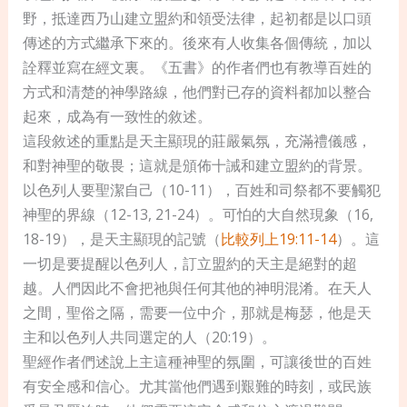
野，抵達西乃山建立盟約和領受法律，起初都是以口頭
傳述的方式繼承下來的。後來有人收集各個傳統，加以
詮釋並寫在經文裏。《五書》的作者們也有教導百姓的
方式和清楚的神學路線，他們對已存的資料都加以整合
起來，成為有一致性的敘述。
這段敘述的重點是天主顯現的莊嚴氣氛，充滿禮儀感，
和對神聖的敬畏；這就是頒佈十誡和建立盟約的背景。
以色列人要聖潔自己（10-11），百姓和司祭都不要觸犯
神聖的界線（12-13, 21-24）。可怕的大自然現象（16,
18-19），是天主顯現的記號（
比較列上19:11-14
）。這
一切是要提醒以色列人，訂立盟約的天主是絕對的超
越。人們因此不會把祂與任何其他的神明混淆。在天人
之間，聖俗之隔，需要一位中介，那就是梅瑟，他是天
主和以色列人共同選定的人（20:19）。
聖經作者們述說上主這種神聖的氛圍，可讓後世的百姓
有安全感和信心。尤其當他們遇到艱難的時刻，或民族