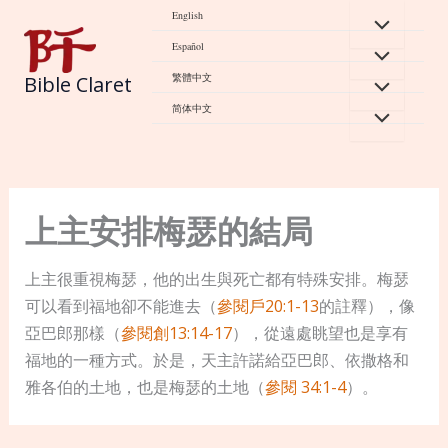
Skip
English
to
Español
content
繁體中文
Bible Claret
简体中文
上主安排梅瑟的結局
上主很重視梅瑟，他的出生與死亡都有特殊安排。梅瑟
可以看到福地卻不能進去（
參閱戶20:1-13
的註釋），像
亞巴郎那樣（
參閱創13:14-17
），從遠處眺望也是享有
福地的一種方式。於是，天主許諾給亞巴郎、依撒格和
雅各伯的土地，也是梅瑟的土地（
參閱 34:1-4
）。