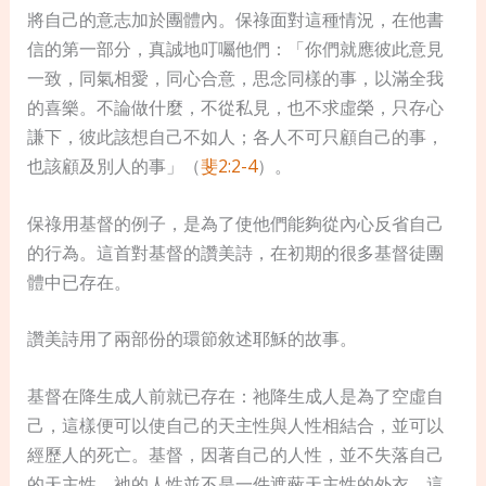
將自己的意志加於團體內。保祿面對這種情況，在他書
信的第一部分，真誠地叮囑他們：「你們就應彼此意見
一致，同氣相愛，同心合意，思念同樣的事，以滿全我
的喜樂。不論做什麼，不從私見，也不求虛榮，只存心
謙下，彼此該想自己不如人；各人不可只顧自己的事，
也該顧及別人的事」（
斐2:2-4
）。
保祿用基督的例子，是為了使他們能夠從內心反省
自己
的行為。這首對基督的讚美詩，在初期的很多基督徒團
體中已存在。
讚美詩用了兩部份的環節敘述耶穌的故事。
基督在降生成人前就已存在：
祂
降生成人是為了空虛自
己，這樣便可以使自己的天主性與人性相結合，並可以
經歷人的死亡。基督，因著自己的人性，並不失落自己
的天主性，
祂
的人性並不是一件遮蔽天主性的外衣。這