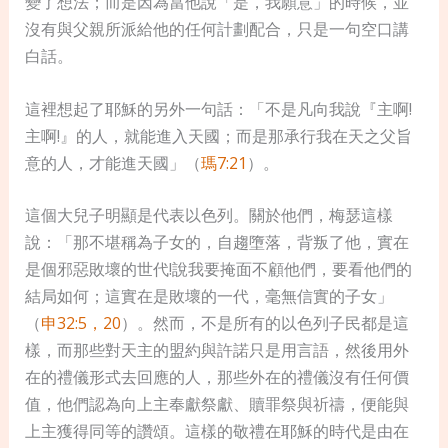
變了想法；而是因為當他說「是，我願意」的時候，並
沒有與父親所派給他的任何計劃配合，只是一句空口講
白話。
這裡想起了耶穌的另外一句話：「不是凡向我說『主啊!
主啊!』的人，就能進入天國；而是那承行我在天之父旨
意的人，才能進天國」（
瑪7:21
）。
這個大兒子明顯是代表以色列。關於他們，梅瑟這樣
說：「那不堪稱為子女的，自趨墮落，背叛了他，實在
是個邪惡敗壞的世代!說我要掩面不顧他們，要看他們的
結局如何；這實在是敗壞的一代，毫無信實的子女」
（
申32:5，20
）。然而，不是所有的以色列子民都是這
樣，而那些對天主的盟約與許諾只是用言語，然後用外
在的禮儀形式去回應的人，那些外在的禮儀沒有任何價
值，他們認為向上主奉獻祭獻、贖罪祭與祈禱，便能與
上主獲得同等的讚頌。這樣的敬禮在耶穌的時代是由在