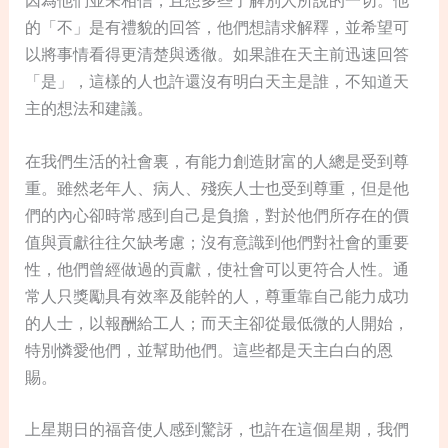
因為他們並未相信，且想多些了解別人所說的一切。他
的「不」是有禮貌的回答，他們想請求解釋，並希望可
以將事情看得更清楚與透徹。如果誰在天主前迅速回答
「是」，這樣的人也許還沒有明白天主是誰，不知道天
主的想法和建議。
在我們生活的社會裏，有能力創造財富的人總是受到尊
重。雖然老年人、病人、殘疾人士也受到尊重，但是他
們的內心卻時常感到自己是負擔，對於他們所存在的價
值與貢獻往往欠缺考慮；沒有意識到他們對社會的重要
性，他們曾經做過的貢獻，使社會可以更符合人性。通
常人只獎勵具有效率及能幹的人，尊重靠自己能力成功
的人士，以報酬給工人；而天主卻從最低微的人開始，
特別憐愛他們，並幫助他們。這些都是天主白白的
恩
賜
。
上星期日的福音使人感到驚訝，也許在這個星期，我們