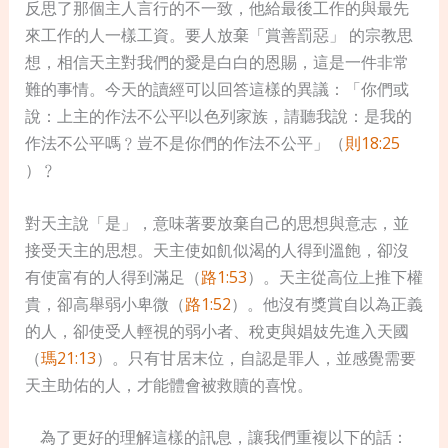
反思了那個主人言行的不一致，他給最後工作的與最先
來工作的人一樣工資。要人放棄「賞善罰惡」 的宗教思
想，相信天主對我們的愛是白白的恩賜，這是一件非常
難的事情。今天的讀經可以回答這樣的異議：「你們或
說：上主的作法不公平!以色列家族，請聽我說：是我的
作法不公平嗎﹖豈不是你們的作法不公平」（
則18:25
）﹖
對天主說「是」，意味著要放棄自己的思想與意志，並
接受天主的思想。天主使如飢似渴的人得到溫飽，卻沒
有使富有的人得到滿足（
路1:53
）。天主從高位上推下權
貴，卻高舉弱小卑微（
路1:52
）。他沒有獎賞自以為正義
的人，卻使受人輕視的弱小者、稅吏與娼妓先進入天國
（
瑪21:13
）。只有甘居末位，自認是罪人，並感覺需要
天主助佑的人，才能體會被救贖的喜悅。
為了更好的理解這樣的
訊
息，讓我們重複以下的話：