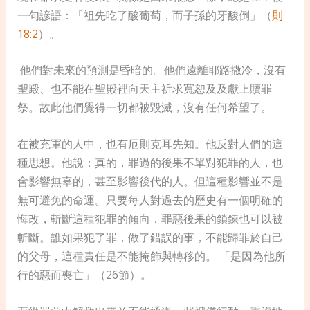
一句諺語：「祖先吃了酸葡萄，而子孫的牙酸倒」（
則
18:2
）。
他們對未來的預測是昏暗的。他們遠離耶路撒冷，沒有
聖殿、也不能在聖殿裡向天主祈求寬恕及及獻上贖罪
祭。故此他們覺得一切都被毀滅，沒有任何希望了。
在被充軍的人中，也有
厄則克耳
先知。他反對人們的這
種思想。他說：真的，罪過的後果不單對犯罪的人，也
會影響無辜的，甚至影響後代的人。但這種影響並不是
無可避免的命運。只要每人對過去的歷史有一個明確的
悔改，斬斷這種犯罪的傾向，罪惡後果的鎖鍊也可以被
斬斷。誰如果犯了罪，做了錯誤的事，不能歸罪於自己
的父母，這種責任是不能掩飾與轉移的。 「是因為他所
行的惡而喪亡」（26節）。