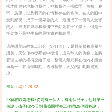
樣才能更好地相似我們：
祂
和我們一樣軟弱、無知、脆
弱、慾望，以及我們的心情和存在的條件。在人的眼中
受到鄙視，成了一個卑微的人，最後成了一個為人受罪
的人，最後在屈辱和羞愧中被釘死在十字架上。但是十
字架並不是
祂
生命的最後旅程和結局。
這段讚美詩的第二部分（9-11節），是對基督被高舉的
讚美，天父使
祂
從死者中復活，成為每人的典範，並將
管理世界的權柄交給了衪，整個人類只有在
祂
內才能合
而為一。在這個時刻，透過基督，天父的計劃
圓滿
實
現。
福音：
瑪21:28-32
28你們以為怎樣?從前有一個人，有兩個兒子，他對第一
個說：孩子!你今天到葡萄園裡去工作吧!29他回答說：