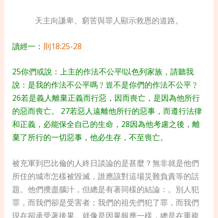
天主向謙卑、窮苦與罪人顯示救恩的道路。
讀經一：
則18:25-28
25你們或說：上主的作法不公平!以色列家族，請聽我
說：是我的作法不公平嗎﹖豈不是你們的作法不公平﹖
26若是義人離棄正義而行惡，因而喪亡，是因為他所行
的惡而喪亡。 27若惡人遠離他所行的惡事，而遵行法律
和正義，必能保全自己的生命，28因為他考慮之後，離
棄了所行的一切惡事，他必生存，不至喪亡。
被充軍到巴比倫的人終日談論的是甚麼？無非就是他們
所住的城市怎樣被毀滅，誰應該對這場災難負責等的話
題。他們攪盡腦汁，但總是有著同樣的結論：。別人犯
罪，而我們卻是受害者；我們的祖先們犯了罪，而我們
現在卻承受著後果。就像是因果報應一樣，總是在重複