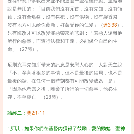
要從罪惡中解救出來並不能通過一些禮儀行動。重複地
說是無用的：「目前我們沒有元首，沒有先知，沒有領
袖，沒有全燔祭，沒有祭祀，沒有供物，沒有馨香祭，
沒有地方可以給你薦新，好蒙受你的仁愛」（
達3:38
）。
只有悔改才可以改變罪惡帶來的悲劇：「若惡人遠離他
所行的惡事，而遵行法律和正義，必能保全自己的生
命」（27節）。
厄則克耳
先知所帶來的
訊
息是安慰人心的：人對天主說
「不」孕育著很多的事情，但不是最後的結局，也不是
最後的話。在任何一個時刻都有可能改變成為「是」：
「因為他考慮之後，離棄了所行的一切惡事，他必生
存，不至喪亡」（
28
節）。
讀經二：
斐2:1-11
1所以，如果你們在基督內獲得了鼓勵，愛的勸勉，聖神