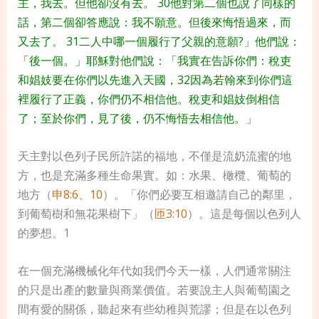
主，我去。但他卻沒有去。 30他對第二個也說了同樣的
話，第二個卻答應說：我不願意。但後來悔悟過來，而
又去了。 31二人中哪一個履行了父親的意願?」他們說：
「後一個。」耶穌對他們說：「我實在告訴你們：稅吏
和娼妓要在你們以先進入天國，32因為若翰來到你們這
裡履行了正義，你們仍不相信他。稅吏和娼妓倒相信
了；至於你們，見了後，仍不悔悟去相信他。」
天主對以色列子民所許諾的福地，不僅是流奶流蜜的地
方，也是充滿多種生命果實。如：水果、橄欖、葡萄的
地方（
申8:6、10
）。「你們必要互相邀請自己的鄰里，
到葡萄樹和無花果樹下」（
匝3:10
）。這是每個以色列人
的夢想。1
在一個充滿機械化年代如我們今天一樣，人們通常關注
的只是出產的數量與商業價值。若要說主人與葡萄園之
間有愛的關係，聽起來有些幼稚與荒謬；但是在以色列