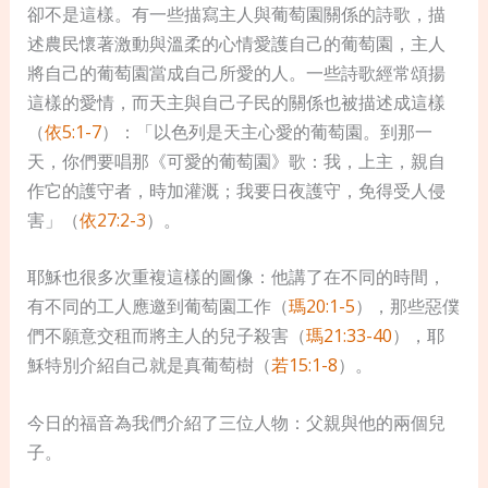
卻不是這樣。有一些描寫主人與葡萄園關係的詩
歌，描
述農民懷著激動與溫柔的心情愛護自己的葡萄園，主人
將自己的葡萄園當成自己所愛的人。一些詩歌經常頌揚
這樣的愛情，而天主與自己子民的關係也被描述成這樣
（
依5:1-7
）：「以色列是天主心愛的葡萄園。到那一
天，你們要唱那《可愛的葡萄園》歌：我，上主，親自
作它的護守者，時加灌溉；我要日夜護守，免得受人侵
害」（
依27:2-3
）。
耶穌也很多次重複這樣的圖像：他講了在不同的時間，
有不同的工人應邀到葡萄園工作（
瑪20:1-5
），那些惡僕
們不願意交租而將主人的兒子殺害（
瑪21:33-40
），耶
穌特別介紹自己就是真葡萄樹（
若15:1-8
）。
今日的福音為我們介紹了三位人物：父親與他的兩個兒
子。