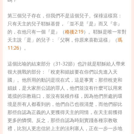
第三個兒子存在，但我們不是這個兒子。保祿這樣寫：
只有天主的兒子耶穌基督，「並不是『是』而又『非』
的，在他只有一個『是』（
格後2:19
）。耶穌是唯一常對
天主說「是」的兒子：「父啊，你原來喜歡這樣」（
瑪
11:26
）。
這個比喻的結束部分（31-32節）也許就是耶穌給人帶來
很大挑戰的部分：「稅吏和娼妓要在你們以先進入天
國」。他所用的動詞是現在式，這是事實：那些稅吏和
娼妓，是大家所公認的罪人，他們並沒有什麼可以用來
遮擋的宗教藉口，並沒有裝模作樣，因為他們所處的環
境是所有人都看到的，他們自己也很清楚，而他們卻比
那些自認為正義的人更獲得天主的同情，在天主前獲得
更多的憐憫。反之，那些自認為時刻實踐各種宗教敬
禮，比別人更忠信於上主的法利塞人，正在一步一步地