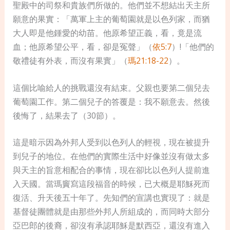
聖殿中的司祭和貴族們所做的。他們並不想結出天主所
願意的果實：「萬軍上主的葡萄園就是以色列家，而猶
大人即是他鍾愛的幼苗。他原希望正義，看，竟是流
血；他原希望公平，看，卻是冤聲」（
依5:7
）!「他們的
敬禮徒有外表，而沒有果實」（
瑪21:18-22
）。
這個比喻給人的挑戰還沒有結束。父親也要第二個兒去
葡萄園工作。第二個兒子的答覆是：我不願意去。然後
後悔了，結果去了（30節）。
這是暗示因為外邦人受到以色列人的輕視，現在被提升
到兒子的地
位。在他們的實際生活中好像並沒有做太多
與天主的旨意相配合的事情，現在卻比以色列人提前進
入天國。當瑪竇寫這段福音的時候，已大概是耶穌死而
復活、升天後五十年了。先知們的宣講也實現了：就是
基督徒團體就是由那些外邦人所組成的，而同時大部分
亞巴郎的後裔，卻沒有承認耶穌是默西亞，還沒有進入