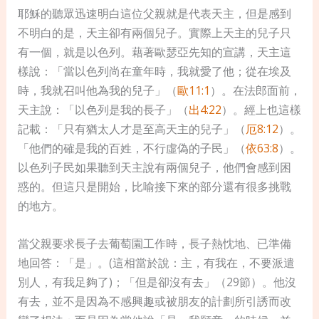
耶穌的聽眾迅速明白這位父親就是代表天主，但是感到
不明白的是，天主卻有兩個兒子。實際上天主的兒子只
有一個，就是以色列。藉著歐瑟亞先知的宣講，天主這
樣說：「當以色列尚在童年時，我就愛了他；從在埃及
時，我就召叫他為我的兒子」（
歐11:1
）。在法郎面前，
天主說：「以色列是我的長子」（
出4:22
）。經上也這樣
記載：「只有猶太人才是至高天主的兒子」（
厄8:12
）。
「他們的確是我的百姓，不行虛偽的子民」（
依63:8
）。
以色列子民如果聽到天主說有兩個兒子，他們會感到困
惑的。但這只是開始，比喻接下來的部分還有很多挑戰
的地方。
當父親要求長子去葡萄園工作時，長子熱忱地、已準備
地回答：「是」。(這相當於說：主，有我在，不要派遣
別人，有我足夠了)；「但是卻沒有去」（29節）。他沒
有去，並不是因為不感興趣或被朋友的計劃所引誘而改