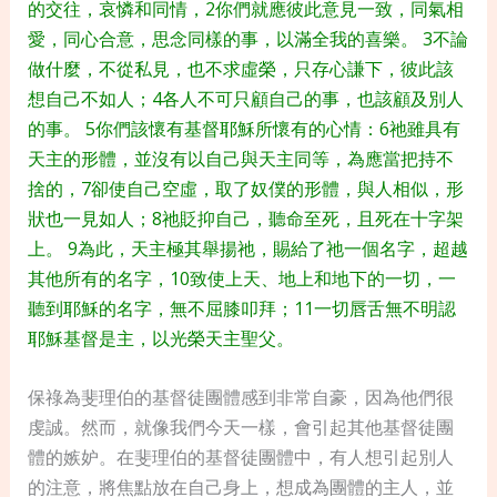
的交往，哀憐和同情，2你們就應彼此意見一致，同氣相
愛，同心合意，思念同樣的事，以滿全我的喜樂。 3不論
做什麼，不從私見，也不求虛榮，只存心謙下，彼此該
想自己不如人；4各人不可只顧自己的事，也該顧及別人
的事。 5你們該懷有基督耶穌所懷有的心情：6
祂
雖具有
天主的形體，並沒有以自己與天主同等，為應當把持不
捨的，7卻使自己空虛，取了奴僕的形體，與人相似，形
狀也一見如人；8
祂
貶抑自己，聽命至死，且死在十字架
上。 9為此，天主極其舉揚
祂
，賜給了
祂
一個名字，超越
其
他
所有的名字，10致使上天、地上和地下的一切，一
聽到耶穌的名字，無不屈膝叩拜；11一切唇舌無不明認
耶穌基督是主，以光榮天主聖父。
保祿為斐理伯的基督徒團體感到非常自豪，因為他們很
虔誠。然而，
就像我們今天一樣，會引起其他基督徒團
體的嫉妒。在斐理伯的基督徒團體中，有人想引起別人
的注意，將焦點放在自己身上，想成為團體的主人，並