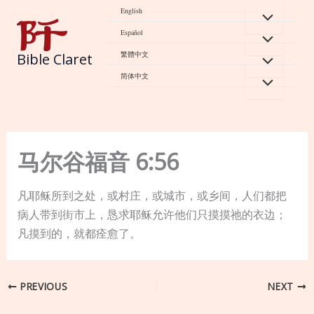
Skip
English
to
Español
content
繁體中文
Bible Claret
简体中文
马尔谷福音 6:56
凡耶稣所到之处，或村庄，或城市，或乡间，人们都把
病人带到街市上，恳求耶稣允许他们只摸摸祂的衣边；
凡摸到的，就都痊愈了。
PREVIOUS
NEXT