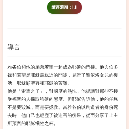
讀經週期：I,II
導言
雅各伯和他的弟弟若望一起成為耶穌的門徒。他與伯多
祿和若望是耶穌最親近的門徒，見證了雅依洛女兒的復
活、耶穌顯聖容和耶穌的苦難。
他是「雷霆之子」，對國度的熱忱，他提議對那些不接
受福音的人採取強硬的態度。但耶穌告訴他，他的任務
不是要毀滅，而是要拯救。當雅各伯以殉道者的身份死
去時，他自己也經歷了被迫害的後果，從而分享了上主
所預言的耶穌犧牲之杯。