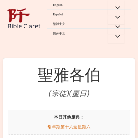
Skip
English
to
Español
content
繁體中文
Bible Claret
简体中文
聖雅各伯
(宗徒)(慶日)
本日其他慶典：
常年期第十六週星期六