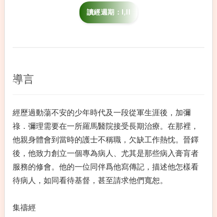
讀經週期：I,II
導言
經歷過動蕩不安的少年時代及一段從軍生涯後，加彌
祿．彌理需要在一所羅馬醫院接受長期治療。在那裡，
他親身體會到當時的護士不稱職，欠缺工作熱忱。晉鐸
後，他致力創立一個專為病人、尤其是那些病入膏肓者
服務的修會。他的一位同伴爲他寫傳記，描述他怎樣看
待病人，如同看待基督，甚至請求他們寬恕。
集禱經