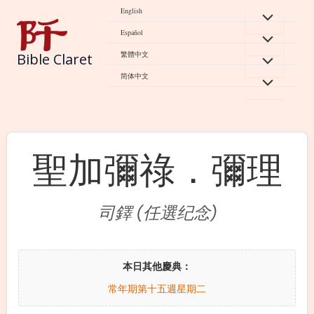
Skip
English
to
Español
content
繁體中文
Bible Claret
简体中文
聖加彌祿．彌理
司鐸 (任選纪念)
本日其他慶典：
常年期第十五週星期二