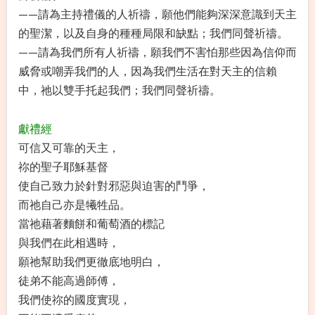
——請為主持禮儀的人祈禱，願他們能夠深深意識到天主
的聖潔，以及自身的種種局限和缺點；我們同聲祈禱。
——請為我們所有人祈禱，願我們不害怕那些因為信仰而
威脅或嘲弄我們的人，因為我們生活在對天主的信賴
中，祂以雙手托起我們；我們同聲祈禱。
獻禮經
可信又可靠的天主，
祢的聖子耶穌基督
使自己致力於針對邪惡與迫害的鬥爭，
而祂自己亦是犧牲品。
當祂藉著麵餅和葡萄酒的標記
與我們在此相遇時，
願祂幫助我們更徹底地明白，
徒弟不能高過師傅，
我們使祢的國度實現，