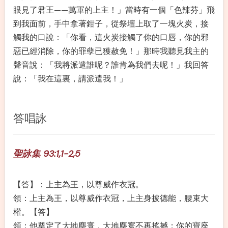
眼見了君王——萬軍的上主！」當時有一個「色辣芬」飛
到我面前，手中拿著鉗子，從祭壇上取了一塊火炭，接
觸我的口說：「你看，這火炭接觸了你的口唇，你的邪
惡已經消除，你的罪孽已獲赦免！」那時我聽見我主的
聲音說：「我將派遣誰呢？誰肯為我們去呢！」我回答
說：「我在這裏，請派遣我！」
答唱詠
聖詠集 93:1,1-2,5
【答】：上主為王，以尊威作衣冠。
領：上主為王，以尊威作衣冠，上主身披德能，腰束大
權。【答】
領：他奠定了大地塵寰，大地塵寰不再搖撼；你的寶座