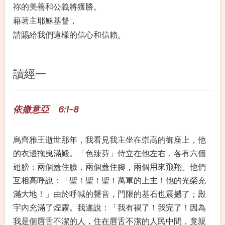
祢的美善和公義將獲勝。
藉著主耶穌基督，
請賜給我們這樣的信心和信賴。
讀經一
依撒意亞 6:1-8
烏齊雅王逝世那年，我看見我主坐在崇高的御座上，他
的衣邊拖曳滿殿。「色辣芬」侍立在他左右，各有六個
翅膀：兩個蓋住臉，兩個蓋住腳，兩個用來飛翔。他們
互相高呼說：「聖！聖！聖！萬軍的上主！他的光榮充
滿大地！」由於呼喊的聲音，門限的基石也震撼了；殿
宇內充滿了煙霧。我遂說：「我有禍了！我完了！因為
我是個唇舌不潔的人，住在唇舌不潔的人民中間，竟親