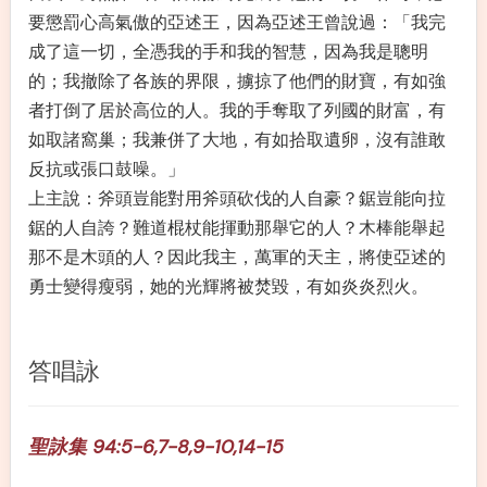
要懲罰心高氣傲的亞述王，因為亞述王曾說過：「我完
成了這一切，全憑我的手和我的智慧，因為我是聰明
的；我撤除了各族的界限，擄掠了他們的財寶，有如強
者打倒了居於高位的人。我的手奪取了列國的財富，有
如取諸窩巢；我兼併了大地，有如拾取遺卵，沒有誰敢
反抗或張口鼓噪。」
上主說：斧頭豈能對用斧頭砍伐的人自豪？鋸豈能向拉
鋸的人自誇？難道棍杖能揮動那舉它的人？木棒能舉起
那不是木頭的人？因此我主，萬軍的天主，將使亞述的
勇士變得瘦弱，她的光輝將被焚毀，有如炎炎烈火。
答唱詠
聖詠集 94:5-6,7-8,9-10,14-15