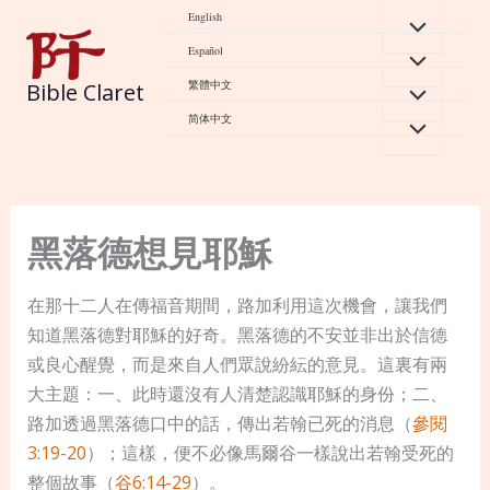
Skip
English
to
Español
content
繁體中文
Bible Claret
简体中文
黑落德想見耶穌
在那十二人在傳福音期間，路加利用這次機會，讓我們
知道黑落德對耶穌的好奇。黑落德的不安並非出於信德
或良心醒覺，而是來自人們眾說紛紜的意見。這裏有兩
大主題：一、此時還沒有人清楚認識耶穌的身份；二、
路加透過黑落德口中的話，傳出若翰已死的消息（
參閱
3:19-20
）；這樣，便不必像馬爾谷一樣說出若翰受死的
整個故事（
谷6:14-29
）。