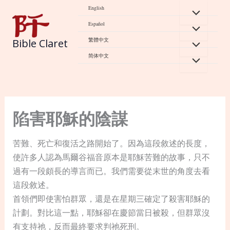
Skip
English
to
Español
content
繁體中文
Bible Claret
简体中文
陷害耶穌的陰謀
苦難、死亡和復活之路開始了。因為這段敘述的長度，
使許多人認為馬爾谷福音原本是耶穌苦難的故事，只不
過有一段頗長的導言而已。我們需要從末世的角度去看
這段敘述。
首領們即使害怕群眾，還是在星期三確定了殺害耶穌的
計劃。對比這一點，耶穌卻在慶節當日被殺，但群眾沒
有支持祂，反而最終要求判祂死刑。