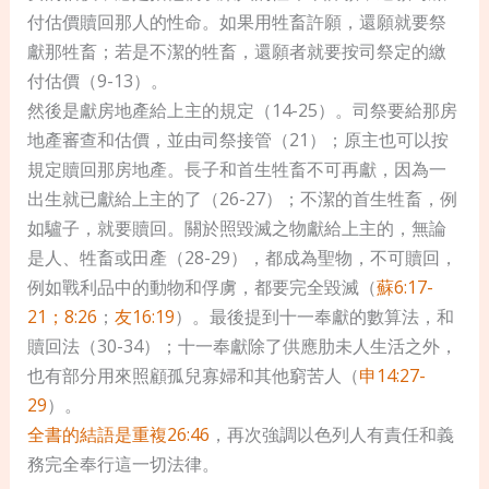
付估價贖回那人的性命。如果用牲畜許願，還願就要祭
獻那牲畜；若是不潔的牲畜，還願者就要按司祭定的繳
付估價（9-13）。
然後是獻房地產給上主的規定（14-25）。司祭要給那房
地產審查和估價，並由司祭接管（21）；原主也可以按
規定贖回那房地產。長子和首生牲畜不可再獻，因為一
出生就已獻給上主的了（26-27）；不潔的首生牲畜，例
如驢子，就要贖回。關於照毀滅之物獻給上主的，無論
是人、牲畜或田產（28-29），都成為聖物，不可贖回，
例如戰利品中的動物和俘虜，都要完全毀滅（
蘇6:17-
21；8:26
；
友16:19
）。最後提到十一奉獻的數算法，和
贖回法（30-34）；十一奉獻除了供應肋未人生活之外，
也有部分用來照顧孤兒寡婦和其他窮苦人（
申14:27-
29
）。
全書的結語是重複26:46
，再次強調以色列人有責任和義
務完全奉行這一切法律。