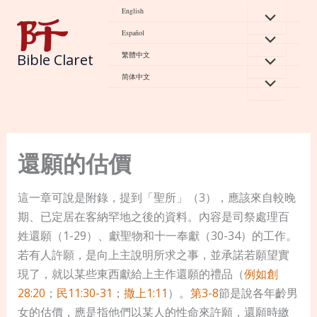
Skip
English
to
Español
content
繁體中文
Bible Claret
简体中文
還願的估價
這一章可說是附錄，提到「聖所」（3），應該來自較晚
期、已定居在客納罕地之後的資料。內容是司祭處理百
姓還願（1-29）、獻聖物和十一奉獻（30-34）的工作。
若有人許願，是向上主說明所求之事，並承諾若願望實
現了，就以某些東西獻給上主作還願的禮品（
例如創
28:20
；
民11:30-31
；
撒上1:11
）。
第3-8
節是說各年齡男
女的估價，應是指他們以某人的性命來許願，還願時繳