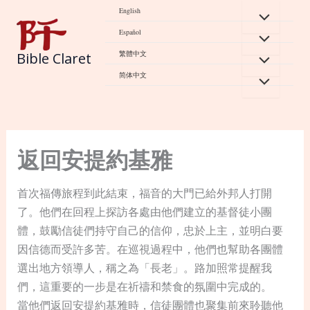
Skip
English
to
Español
content
繁體中文
Bible Claret
简体中文
返回安提約基雅
首次福傳旅程到此結束，福音的大門已給外邦人打開
了。他們在回程上探訪各處由他們建立的基督徒小團
體，鼓勵信徒們持守自己的信仰，忠於上主，並明白要
因信德而受許多苦。在巡視過程中，他們也幫助各團體
選出地方領導人，稱之為「長老」。路加照常提醒我
們，這重要的一步是在祈禱和禁食的氛圍中完成的。
當他們返回安提約基雅時，信徒團體也聚集前來聆聽他