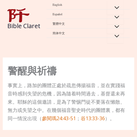
Skip
English
to
Español
content
繁體中文
Bible Claret
简体中文
警醒與祈禱
事實上，路加的團體正處於疏忽傳揚福音，並在實踐福
音時感到失望的危機，因為隨着時間過去，基督還未再
來。耶穌的這個邀請，是為了警惕門徒不要落在懶散、
無力或失望之中。在幾個福音聖史時代的團體裏，都有
同一情況出現（
參閱瑪24:43-51
；
谷13:33-36
）。