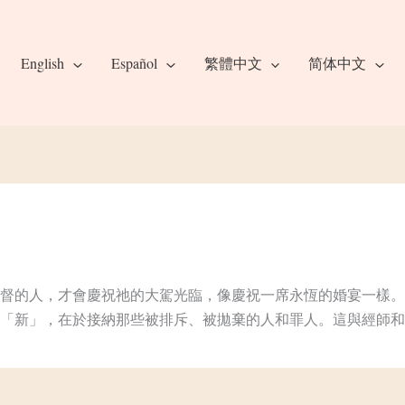
English
Español
繁體中文
简体中文
督的人，才會慶祝祂的大駕光臨，像慶祝一席永恆的婚宴一樣。
「新」，在於接納那些被排斥、被拋棄的人和罪人。這與經師和