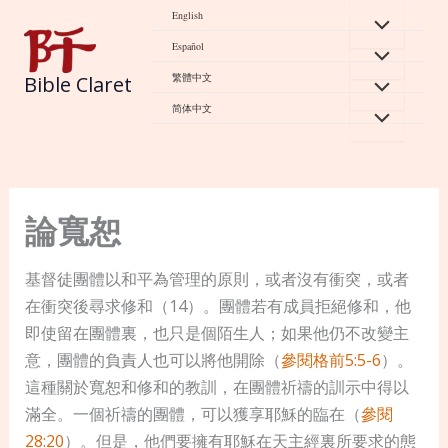
Skip
English
to
Español
content
繁體中文
Bible Claret
简体中文
論寬恕
基督徒團體以和平為管理的原則，或者沒有衝突，或者
在衝突後尋求修和（14）。團體若有成員拒絕修和，他
即使留在團體裏，也只是個陌生人；如果他仍不改變主
意，團體的負責人也可以將他開除（
參閱格前5:5-6
）。
這種關於寬恕和修和的教訓，在團體祈禱的訓示中得以
滿全。一個祈禱的團體，可以獲享耶穌的臨在（
參閱
28:20
）。但是，他們要擁有耶穌在天主經裏所要求的態