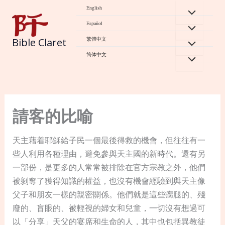
Skip
English
to
Español
content
繁體中文
Bible Claret
简体中文
請客的比喻
天主藉着耶穌給子民一個最後得救的機會，但往往有一
些人利用各種理由，避免參與天主國的新時代。還有另
一部份，是更多的人常常被排除在官方宗教之外，他們
被剝奪了獲得知識的權益，也沒有機會經驗到與天主像
父子和朋友一樣的親密關係。他們就是這些瘸腿的、殘
廢的、盲眼的、被輕視的婦女和兒童，一切沒有想過可
以「分享」天父的宴席和生命的人，其中也包括異教徒