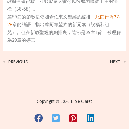
改將有望得救，並鼓勵眾人從今以後勉力聽從上主的法
律（58-68）。
第69節的節數是依照希伯來文聖經的編排，
此節作為27-
28
章的結語，指出摩阿布盟約的新元素（祝福和詛
咒）。但在新教聖經的編排裏，這節是29章1節，被理解
為29章的導言。
PREVIOUS
NEXT
Copyright © 2026 Bible Claret