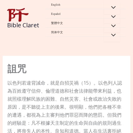
Skip
English
to
Español
content
繁體中文
Bible Claret
简体中文
詛咒
以色列若違背誡命，就是自招災禍（15）。以色列人認
為百姓遵守信仰、倫理道德和社會法律能帶來利益，也
就照樣理解民族的困難、自然災害、社會或政治失敗的
原因，是不聽從上主的後果。很明顯，他們把各種不幸
的遭遇，都視為上主審判他們罪惡而降的懲罰。但我們
的經驗是：凡不根據天主制定的生命與自由的規則過生
活，將喪失人的本性、良知和道德。當人在生活裏拒絕