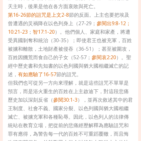
天主時，後果是他在各方面衰敗與死亡。
第16-26
節的詛咒是上文2-8
節的反面。上主也要把埃及
曾遭遇的災禍降在以色列身上（27-29；
參閱出9:8-12；
10:21-23
；
智17:1-20
）。他們個人、家庭和家產，將遭
受異國剝奪和統治（30-35）；即使君王也被充軍，百姓
被擄和離散，土地財產被侵吞（36-51）；甚至被圍攻，
百姓因饑荒而食自己的子女（52-57；
參閱哀2:20
）。聖
經中歷史書和先知書的以色列國與猶大國相繼滅亡的記
述，
有如應驗了16-57
節的詛咒。
但我們也可從另一方向來理解，就是這些詛咒不單單是
預言，而是浴火重生的百姓在上主啟迪下，對這段悲痛
歷史加以深刻反省（
參閱30:1-3
），並再次敘述其中的君
王制度、社會不義、國家分裂、以色列國與猶大國相繼
滅亡、被擄充軍和各種恥辱。因此，以色列人的法律傳
統站在教育立場，把從前的悲痛經歷解釋為應驗詛咒和
罪有應得，為警告每一代的百姓不可重蹈覆轍，而且悔