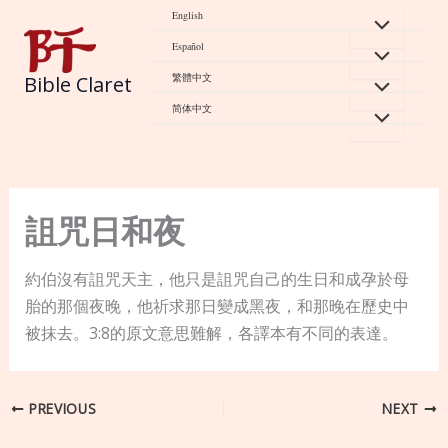
Skip
English
to
Español
content
繁體中文
Bible Claret
简体中文
詛咒日和夜
約伯沒有詛咒天主，他只是詛咒自己的生日和成孕於母
胎的那個夜晚，他祈求那日變成黑夜，和那晚在歷史中
被抹去。3:8的原文意思難解，各譯本有不同的表達。
PREVIOUS
NEXT