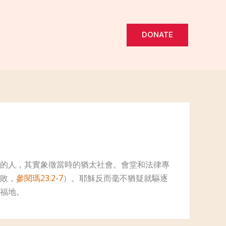
DONATE
的人，其實象徵當時的猶太社會。會堂和法律專
敗，
參閱瑪23:2-7
）。耶穌反而毫不猶疑就驅逐
福地。