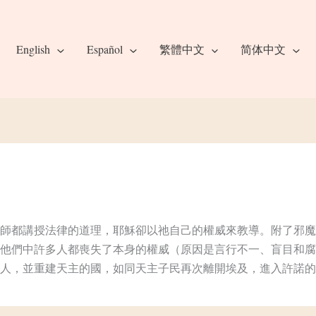
English
Español
繁體中文
简体中文
師都講授法律的道理，耶穌卻以祂自己的權威來教導。附了邪魔
他們中許多人都喪失了本身的權威（原因是言行不一、盲目和腐
人，並重建天主的國，如同天主子民再次離開埃及，進入許諾的