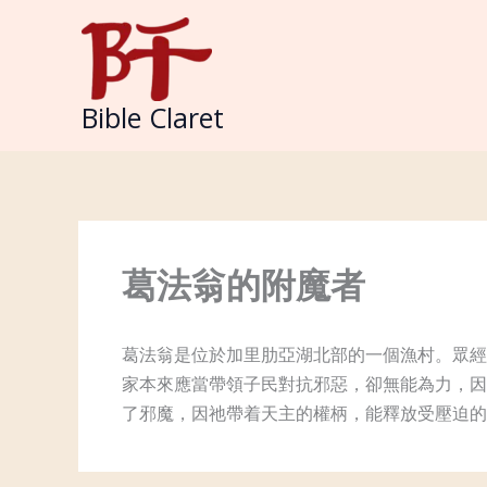
Skip
to
content
Bible Claret
葛法翁的附魔者
葛法翁是位於加里肋亞湖北部的一個漁村。眾經
家本來應當帶領子民對抗邪惡，卻無能為力，因
了邪魔，因祂帶着天主的權柄，能釋放受壓迫的