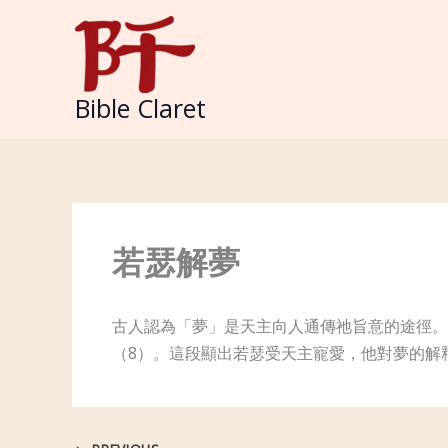
Skip
to
content
Bible Claret
若瑟解夢
古人認為「夢」是天主向人通傳祂旨意的途徑。
（8）。這段顯出若瑟受天主寵愛，他對夢的解釋