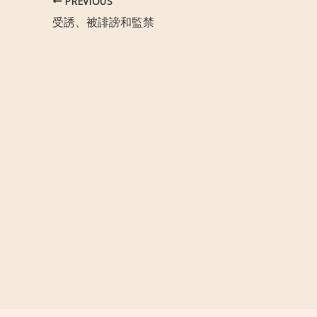
PREVIOUS
受誘、被誹謗和監禁