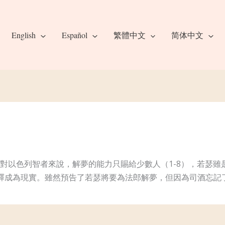
English
Español
繁體中文
简体中文
對以色列智者來說，解夢的能力只賜給少數人（1-8），若瑟雖
成為現實。雖然預告了若瑟將要為法郎解夢，但因為司酒忘記了他