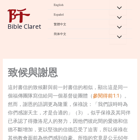
Skip
English
to
Español
content
繁體中文
Bible Claret
简体中文
致候與謝恩
這封書信的致候辭與前一封書信的相似，顯出這是同一
個福傳團隊寫信給同一個基督徒團體（
參閱得前1:1
）。
然而，謝恩的語調更為隆重，保祿說：「我們該時時為
你們感謝天主，才是合適的」（3），似乎保祿及其同伴
已承認了得撒洛尼人的努力，因他們彼此間的愛德和信
德不斷增加，更以堅強的信德忍受了迫害，所以保祿在
其他教會面前為他們感到自豪。所指的究竟是公元60年